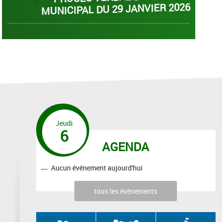
 29 JANVIER 2026
MUNICIPAL DU 27 
Jeudi
6
AGENDA
Aucun événement aujourd'hui
tous les évènements