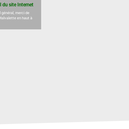
l du site Internet
l général, merci de
 Malvalette en haut à