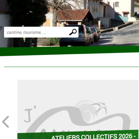
Effectuer
une
recherche
prev
IERS COLLECTIFS 2026 -
COURS DE YOGA 