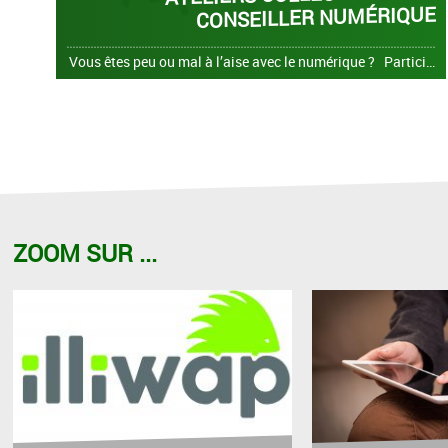
ONSEILLER NUMÉRIQUE
Vous êtes peu ou mal à l’aise avec le numérique ? Participez aux Ateliers Digit’all, nouveau programme d’ateliers numériques, à Malvalette du 11 septembre au 4 décembre 2026 !
ZOOM SUR ...