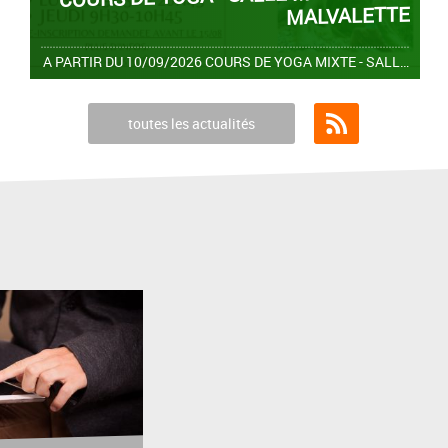
MALVALETTE
MUNICIPAL DU
A PARTIR DU 10/09/2026 COURS DE YOGA MIXTE - SALLE MUNICIPALE MALVALETTE Les lundis de 19H30 - 20H45 et les jeudis de 9H30-10H45 Tarif modulé en fonction du nombre de participants (13€
toutes les actualités
Flux RSS