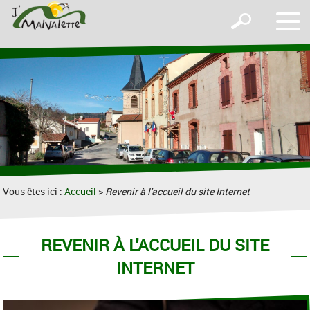
Affic
Afficher
le
le
men
formulaire
de
recherche
Vous êtes ici :
Accueil
>
Revenir à l'accueil du site Internet
REVENIR À L'ACCUEIL DU SITE
INTERNET