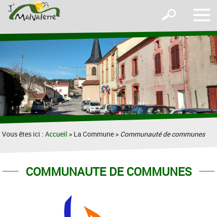
Affic
Afficher
le
le
men
formulaire
de
recherche
Vous êtes ici :
Accueil
> La Commune >
Communauté de communes
COMMUNAUTE DE COMMUNES