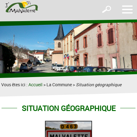
Affic
Afficher
le
le
men
formulaire
de
recherche
Vous êtes ici :
Accueil
> La Commune >
Situation géographique
SITUATION GÉOGRAPHIQUE