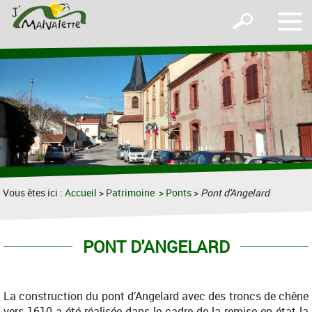
Affic
Afficher
le
le
men
formulaire
de
recherche
Vous êtes ici :
Accueil
>
Patrimoine
>
Ponts
>
Pont d'Angelard
PONT D'ANGELARD
La construction du pont d’Angelard avec des troncs de chêne
vers 1610 a été réalisée dans le cadre de la remise en état la