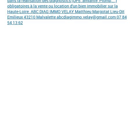
dans la réalisation des diagnostics (DPE, amiante, Plomb,...)
obligatoires à la vente ou location d'un bien immobilier sur la
Haute-Loire. ABC DIAG IMMO VELAY Matthieu Margotat Lieu-Dit
Emilieux 43210 Malvalette abcdiagimmo.velay@gmail.com 07 84
54 13 62